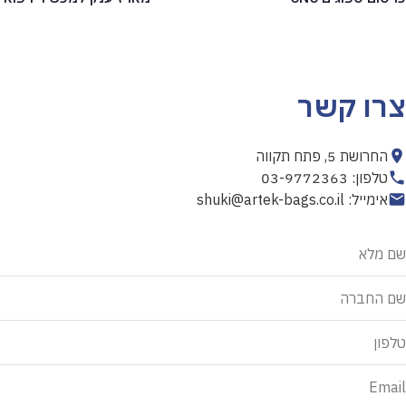
צרו קשר
החרושת 5, פתח תקווה
טלפון: 03-9772363
אימייל: shuki@artek-bags.co.il
אל
שם מלא
תמלא
שדה
שם החברה
זה
טלפון
Email