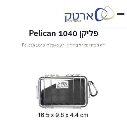
דלג
לתוכן
הראשי
פליקן 1040 Pelican
דף הבית
»
מארזי בידור ואירועים
»
פליקן 1040 Pelican
מארזי בטחון ואבטחה
מארזי בידור ואירועים
מארזי טכנולוגיה ומדיקל
מארזי מזון ופרויקטים מיוחדים
מוצרי SKB
מוצרי פליקן