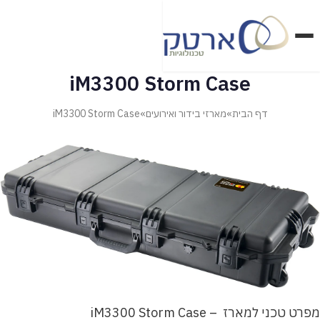
דלג
לתוכן
הראשי
iM3300 Storm Case
דף הבית
»
מארזי בידור ואירועים
»
iM3300 Storm Case
מארזי בטחון ואבטחה
מארזי בידור ואירועים
מארזי טכנולוגיה ומדיקל
מארזי מזון ופרויקטים מיוחדים
מוצרי SKB
מוצרי פליקן
מפרט טכני למארז – iM3300 Storm Case