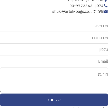
טלפון: 03-9772363
אימייל: shuki@artek-bags.co.il
אל
שם מלא
תמלא
שדה
שם החברה
זה
טלפון
Email
הודעה