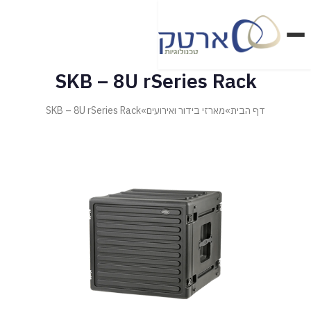
דלג
לתוכן
הראשי
SKB – 8U rSeries Rack
דף הבית
»
מארזי בידור ואירועים
»
SKB – 8U rSeries Rack
מארזי בטחון ואבטחה
מארזי בידור ואירועים
מארזי טכנולוגיה ומדיקל
מארזי מזון ופרויקטים מיוחדים
מוצרי SKB
מוצרי פליקן