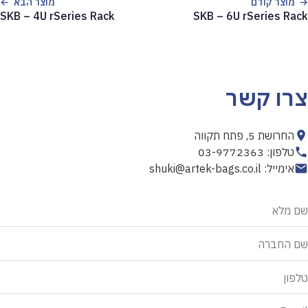
מוצר קודם
מוצר הבא
SKB – 4U rSeries Rack
SKB – 6U rSeries Rack
צרו קשר
החרושת 5, פתח תקווה
טלפון: 03-9772363
אימייל: shuki@artek-bags.co.il
אל
שם מלא
תמלא
שדה
שם החברה
זה
טלפון